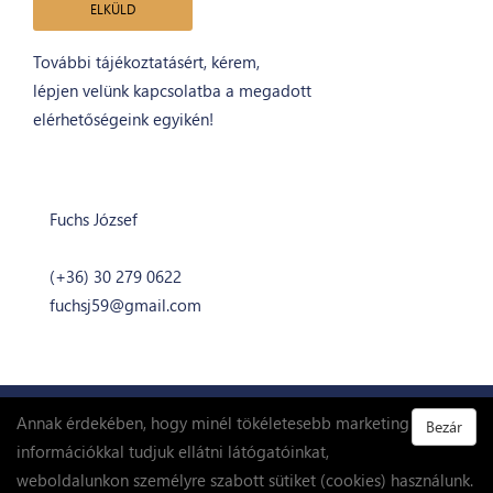
További tájékoztatásért, kérem,
lépjen velünk kapcsolatba a megadott
elérhetőségeink egyikén!
Fuchs József
ügyvezető igazgató
(+36) 30 279 0622
fuchsj59@gmail.com
Annak érdekében, hogy minél tökéletesebb marketing
Bezár
információkkal tudjuk ellátni látógatóinkat,
weboldalunkon személyre szabott sütiket (cookies) használunk.
Látványtervek
Helyszínrajz
Lakáskereső
Kapcsolat