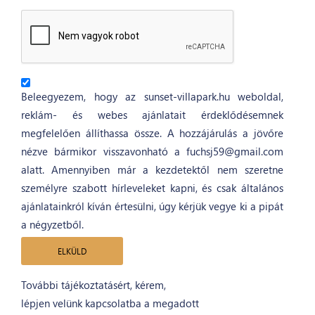
Beleegyezem, hogy az sunset-villapark.hu weboldal,
reklám- és webes ajánlatait érdeklődésemnek
megfelelően állíthassa össze. A hozzájárulás a jövőre
nézve bármikor visszavonható a fuchsj59@gmail.com
alatt. Amennyiben már a kezdetektől nem szeretne
személyre szabott hírleveleket kapni, és csak általános
ajánlatainkról kíván értesülni, úgy kérjük vegye ki a pipát
a négyzetből.
További tájékoztatásért, kérem,
lépjen velünk kapcsolatba a megadott