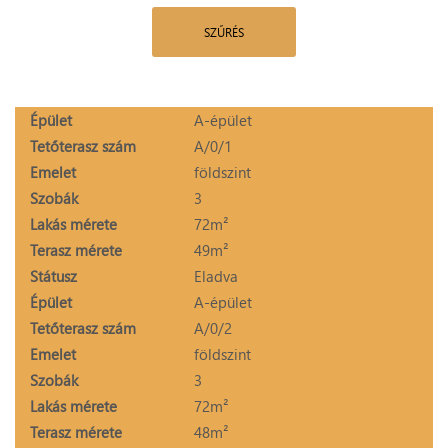
SZŰRÉS
Épület
A-épület
Tetőterasz szám
A/0/1
Emelet
földszint
Szobák
3
Lakás mérete
72m²
Terasz mérete
49m²
Státusz
Eladva
Épület
A-épület
Tetőterasz szám
A/0/2
Emelet
földszint
Szobák
3
Lakás mérete
72m²
Terasz mérete
48m²