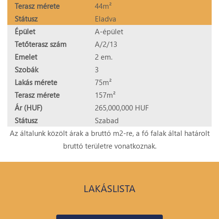
Terasz mérete
44m²
Státusz
Eladva
Épület
A-épület
Tetőterasz szám
A/2/13
Emelet
2 em.
Szobák
3
Lakás mérete
75m²
Terasz mérete
157m²
Ár (HUF)
265,000,000 HUF
Státusz
Szabad
Az általunk közölt árak a bruttó m2-re, a fő falak által határolt
bruttó területre vonatkoznak.
LAKÁSLISTA