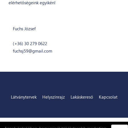
elérhetőségeink egyikén!
Fuchs József
ügyvezető igazgató
(+36) 30 279 0622
fuchsj59@gmail.com
Látványtervek
Helyszínrajz
Lakáskereső
Kapcsolat