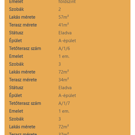
Emelet
földszint
Szobák
2
Lakás mérete
57m²
Terasz mérete
41m²
Státusz
Eladva
Épület
A-épület
Tetőterasz szám
A/1/6
Emelet
1 em.
Szobák
3
Lakás mérete
72m²
Terasz mérete
34m²
Státusz
Eladva
Épület
A-épület
Tetőterasz szám
A/1/7
Emelet
1 em.
Szobák
3
Lakás mérete
72m²
Terasz mérete
37m²