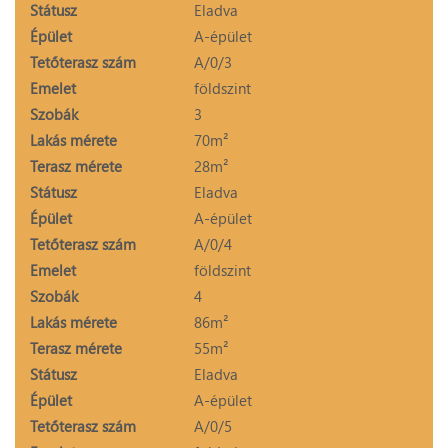
Státusz
Eladva
Épület
A-épület
Tetőterasz szám
A/0/3
Emelet
földszint
Szobák
3
Lakás mérete
70m²
Terasz mérete
28m²
Státusz
Eladva
Épület
A-épület
Tetőterasz szám
A/0/4
Emelet
földszint
Szobák
4
Lakás mérete
86m²
Terasz mérete
55m²
Státusz
Eladva
Épület
A-épület
Tetőterasz szám
A/0/5